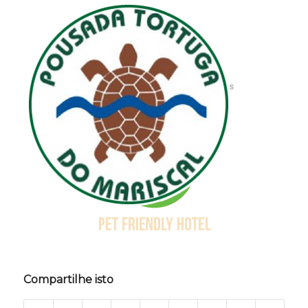
Pet
/
14 de março de 2017
por
MVO Soluções
Compartilhe isto